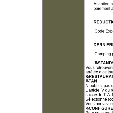
	Attention pour tout adhérent n'ayant PAS utilisé son code réduction lors du 

	paiement 
	REDUCTI
Code Exp
	DERNIER
Camping po
STAND
Vous retrouvere
arrêtée à ce jou
RESTAURAT
TAN
N’oubliez pas d
L’article IV du
succès le T. A. 
Sélectionné (co
Vous pouvez co
CONFIGURE
Pour vous rendr