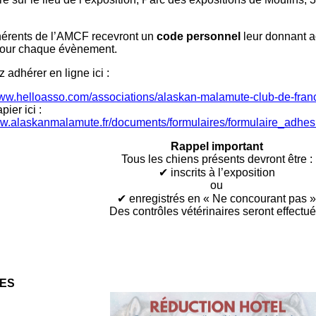
érents de l’AMCF recevront un
code personnel
leur donnant a
pour chaque évènement.
adhérer en ligne ici :
www.helloasso.com/associations/alaskan-malamute-club-de-fra
pier ici :
ww.alaskanmalamute.fr/documents/formulaires/formulaire_adhes
Rappel important
Tous les chiens présents devront être :
✔
inscrits à l’exposition
ou
✔
enregistrés en « Ne concourant pas »
Des contrôles vétérinaires seront effectué
ES