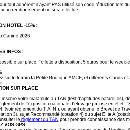
aucun remboursement ne sera effectué.
ON HOTEL -15% :
o Canine 2026
ES INFOS :
ssible sur place, Toilette à disposition, 5 euros pour le week-
S
z sur le terrain
la Petite Boutique AMCF
, et différents stands et
r.
ION SUR PLACE
’inscrire votre malamute au TAN (test d’aptitudes naturelles), dè
 règlement de l’exposition nationale d’élevage précise en effet :
N. (voir règlement du T. A. N.), ou ayant obtenu le Brevet de Trava
tation 3), sujet Recommandé (cotation 4) ou sujet Elite A (cotatio
nsulter le
règlement du TAN
pour prendre connaissance des mo
Z VOS GPS
e sur le lieu de l’exposition,
Parc des expositions de Moulins,