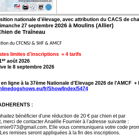
ition nationale d’élevage, avec attribution du CACS de c
2026 à Moulins (Allier)
dimanche 27 septembre
hien de Traîneau
ration du CFCNSJ & SHF & AMCF
ates limites d’inscriptions = 4 tarifs
er
1
août 2026
tive le 8 septembre 2026
n en ligne à la 37ème Nationale d'Elevage 2026 de l'AMCF +
nlinedogshows.eu/fr/Show/Index/5474
ADHERENTS :
. Les remises seront appliquées à la fin des inscriptions.