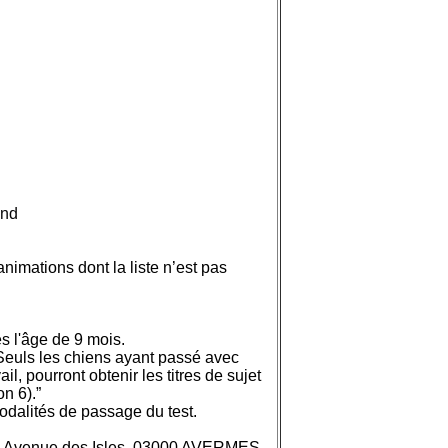
end
 animations dont la liste n’est pas
s l'âge de 9 mois.
 “Seuls les chiens ayant passé avec
il, pourront obtenir les titres de sujet
n 6).”
dalités de passage du test.
 3 Avenue des Isles, 03000 AVERMES