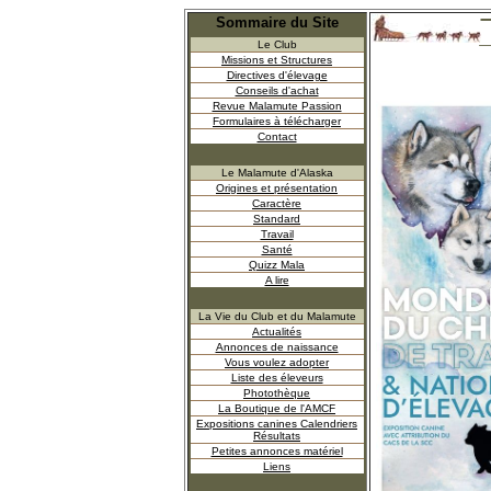
Sommaire du Site
Le Club
Missions et Structures
Directives d'élevage
Conseils d'achat
Revue Malamute Passion
Formulaires à télécharger
Contact
Le Malamute d'Alaska
Origines et présentation
Caractère
Standard
Travail
Santé
Quizz Mala
A lire
La Vie du Club et du Malamute
Actualités
Annonces de naissance
Vous voulez adopter
Liste des éleveurs
Photothèque
La Boutique de l'AMCF
Expositions canines Calendriers
Résultats
Petites annonces matériel
Liens