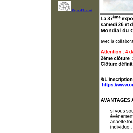
Page d'Accueil
ème
La 37
expos
samedi 26 et 
Mondial du C
avec la collabo
Attention : 4 d
2éme clôture 
Clôture défini
L'inscriptio
https://www.o
AVANTAGES 
	si vous souhaitez bénéficier d'une réduction de 20 € par chien et par 

	événement, merci de contacter Anaëlle Fournier à l'adresse suivante : 

	anaelle.fournier073@gmail.com. Elle vous communiquera votre code promo 

	individuel