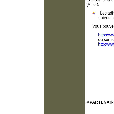
(Allier)
.
Les adh
chiens 
Vous pouvez 
https://
ou sur pa
http://w
PARTENAIR