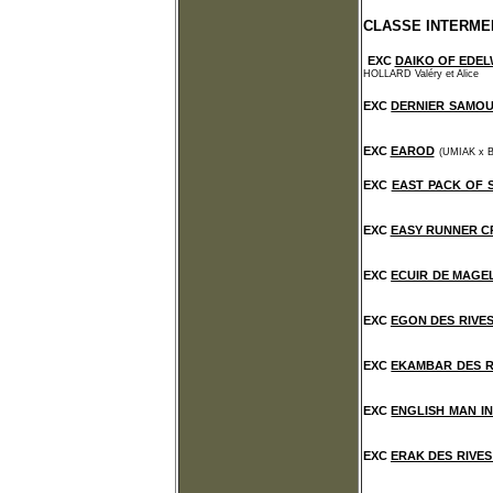
CLASSE INTERME
EXC
DAIKO OF EDEL
HOLLARD Valéry et Alice
EXC
DERNIER SAMOU
EXC
EAROD
(UMIAK x B
EXC
EAST PACK OF 
EXC
EASY RUNNER C
EXC
ECUIR DE MAGE
EXC
EGON DES RIVE
EXC
EKAMBAR DES R
EXC
ENGLISH MAN I
EXC
ERAK DES RIVE