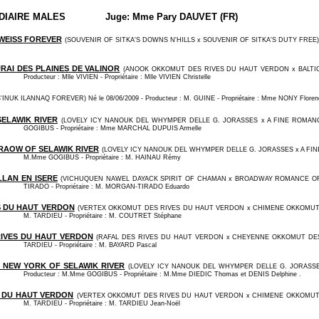
DIAIRE MALES
Juge: Mme Pary DAUVET (FR)
WEISS FOREVER
(SOUVENIR OF SITKA'S DOWNS N'HILLS x SOUVENIR OF SITKA'S DUTY FREE) Né l
RAI DES PLAINES DE VALINOR
(ANOOK OKKOMUT DES RIVES DU HAUT VERDON x BALTIC 
Producteur : Mlle VIVIEN - Propriétaire : Mlle VIVIEN Christelle
'INUK ILANNAQ FOREVER) Né le 08/06/2009 - Producteur : M. GUINE - Propriétaire : Mme NONY Floren
SELAWIK RIVER
(LOVELY ICY NANOUK DEL WHYMPER DELLE G. JORASSES x A FINE ROMANCE O
GOGIBUS - Propriétaire : Mme MARCHAL DUPUIS Armelle
RAOW OF SELAWIK RIVER
(LOVELY ICY NANOUK DEL WHYMPER DELLE G. JORASSES x A FINE R
M.Mme GOGIBUS - Propriétaire : M. HAINAU Rémy
LLAN EN ISERE
(VICHUQUEN NAWEL DAYACK SPIRIT OF CHAMAN x BROADWAY ROMANCE OF SELA
TIRADO - Propriétaire : M. MORGAN-TIRADO Eduardo
S DU HAUT VERDON
(VERTEX OKKOMUT DES RIVES DU HAUT VERDON x CHIMENE OKKOMUT DES 
M. TARDIEU - Propriétaire : M. COUTRET Stéphane
IVES DU HAUT VERDON
(RAFAL DES RIVES DU HAUT VERDON x CHEYENNE OKKOMUT DES RIV
TARDIEU - Propriétaire : M. BAYARD Pascal
N NEW YORK OF SELAWIK RIVER
(LOVELY ICY NANOUK DEL WHYMPER DELLE G. JORASSES 
Producteur : M.Mme GOGIBUS - Propriétaire : M.Mme DIEDIC Thomas et DENIS Delphine .
S DU HAUT VERDON
(VERTEX OKKOMUT DES RIVES DU HAUT VERDON x CHIMENE OKKOMUT DES 
M. TARDIEU - Propriétaire : M. TARDIEU Jean-Noël