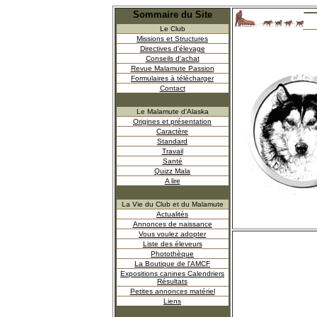
Sommaire du Site
_
Le Club
Missions et Structures
Directives d'élevage
Conseils d'achat
Revue Malamute Passion
Formulaires à télécharger
Contact
Le Malamute d'Alaska
Origines et présentation
Caractère
Standard
Travail
Santé
Quizz Mala
A lire
La Vie du Club et du Malamute
Actualités
Annonces de naissance
Vous voulez adopter
Liste des éleveurs
Photothèque
La Boutique de l'AMCF
Expositions canines Calendriers
Résultats
Petites annonces matériel
Liens