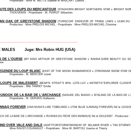
Propriétaire : Mme M. METTE Isabelle et MASCART Ludovic .
EUTE DES LOUPS DU MERCANTOUR
(STAGHORN BRIGHT NORTHERN STAR x BRIGHT NORTHER
THOUVENIN - Propriétaire : M. POIROT Sébastien
AN OAK OF GREYSTONE SHADOW
(TURNCOAT ENDEVOR OF TRIBAL LAWS x ULMA DU H
Producteur : Mme PRELOIS MICHEL - Propriétaire : Mme PRELOIS-MICHEL Christine
______________________________________
E MALES
Juge: Mrs Robin HUG (USA)
S DE L'OURSE
(MY KING ARTHUR OF GREYSTONE SHADOW x RAHNA DARK BEAUTY DU SOUFFLE 
nne
LEGENDE DU LOUP BLANC
(EAST OF THE MOON SHAMANROCK x O'PAONNAK SNOW STAR OF TRI
Propriétaire : M. MERCIER Lionel
 LOUPS DE MALESSERT
(BEAR'N STRAIT'S WHL LOTA LUV x ANTARTIC'EXPLORER CLASSYACT
Propriétaire : Mlle TANRET Emilie
UNOOK DE LA BAIE DE L'ARCHANGE
(SASUKE DEL BIAGIO x B'ISLAND DE LA BAIS DE L'A
Propriétaire : M. GERVAIS Guillaume
ANNAQ FOREVER
(UNA NUNA'S LIKE TOBELIKED x UTAK BLUE ILANNAQ FOREVER) Né le 13/10/2007 
H DE LA BAIE DE L'ARCHANGE x RUSHKA DU REVE DES ANIMAUX) Né le 03/12/2007 - Producteur : M
IND OVER VALE AND DALE
(AGIFTFORSTORMYMONDAY OF SELAWIK RIVER x TIKI-STORMY-MON
Mme RAUST-COUANAULT - Propriétaire : Mme M. BARTOLI Joanna et Thierry