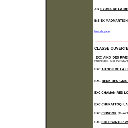
AB
E'YUMA DE LA M
INS
EX MADMARTIGN
haut de page
________________
CLASSE OUVERT
EXC
AIKO DES RIVE
Propriétaire : Mlle PERES A
EXC
AITOOK DE LA 
EXC
BEUK DES GRIS
EXC
CHAMAN RED LO
EXC
CHUKATTOQ IL
EXC
CKINOOK
(ANAWAC
EXC
COLD WINTER W