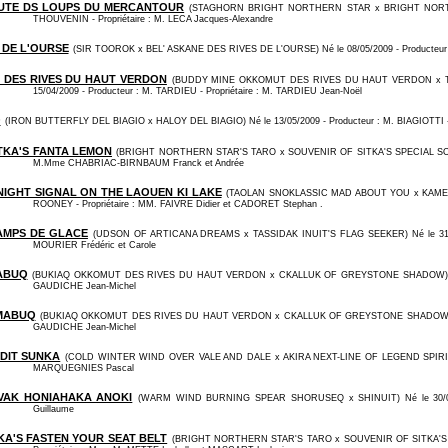
UTE DS LOUPS DU MERCANTOUR
(STAGHORN BRIGHT NORTHERN STAR x BRIGHT NORTHERN
THOUVENIN - Propriétaire : M. LECA Jacques-Alexandre
 DE L'OURSE
(SIR TOOROK x BEL' ASKANE DES RIVES DE L'OURSE) Né le 08/05/2009 - Producteur 
DES RIVES DU HAUT VERDON
(BUDDY MINE OKKOMUT DES RIVES DU HAUT VERDON x 
15/04/2009 - Producteur : M. TARDIEU - Propriétaire : M. TARDIEU Jean-Noël
O
(IRON BUTTERFLY DEL BIAGIO x HALOY DEL BIAGIO) Né le 13/05/2009 - Producteur : M. BIAGIOTTI - 
TKA'S FANTA LEMON
(BRIGHT NORTHERN STAR'S TARO x SOUVENIR OF SITKA'S SPECIAL SONG) Né
M.Mme CHABRIAC-BIRNBAUM Franck et Andrée
NIGHT SIGNAL ON THE LAOUEN KI LAKE
(TAOLAN SNOKLASSIC MAD ABOUT YOU x KAMELOT
ROONEY - Propriétaire : MM.
FAIVRE Didier et CADORET Stephan .
AMPS DE GLACE
(UDSON OF ARTICANA DREAMS x TASSIDAK INUIT'S FLAG SEEKER) Né le 31/10
MOURIER Frédéric et Carole
ABUQ
(BUKIAQ OKKOMUT DES RIVES DU HAUT VERDON x CKALLUK OF GREYSTONE SHADOW) Né le 27
GAUDICHE Jean-Michel
MABUQ
(BUKIAQ OKKOMUT DES RIVES DU HAUT VERDON x CKALLUK OF GREYSTONE SHADOW) Né le 2
GAUDICHE Jean-Michel
DIT SUNKA
(COLD WINTER WIND OVER VALE AND DALE x AKIRA NEXT-LINE OF LEGEND SPIRIT) Né l
MARQUEGNIES Pascal
VAK HONIAHAKA ANOKI
(WARM WIND BURNING SPEAR SHORUSEQ x SHINUIT) Né le 30/09/20
Guillaume
KA'S FASTEN YOUR SEAT BELT
(BRIGHT NORTHERN STAR'S TARO x SOUVENIR OF SITKA'S SPE