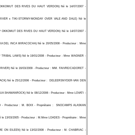
KOMUT DES RIVES DU HAUT VERDON) Né le 14/07/2007 -
VER x TIKI-STORMY-MONDAY OVER VALE AND DALE) Né le
OKKOMUT DES RIVES DU HAUT VERDON) Né le 14/07/2007 -
EL INCA WIRACOCHA) Né le 20/05/2008 - Producteur : Mme
BAL LAWS) Né le 19/01/2008 - Producteur : Mme WAGNER -
VER) Né le 16/03/2009 - Producteur : MM. FAIVRE/CADORET -
 Né le 25/12/2006 - Producteur : DELEERSNYDER-VAN DEN
 SHAMANROCK) Né le 08/12/2006 - Producteur : Mme LOVATI -
Producteur : M. BOIX - Propriétaire : SNOCAMPS ALASKAN
03/2005 - Producteur : M.Mme LOADES - Propriétaire : Mme
 EILEEN) Né le 13/02/2008 - Producteur : M. CHABRIAC -