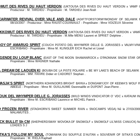
MUT DES RIVES DU HAUT VERDON
(UKTOUSA DES RIVES DU HAUT VERDON x VAMP OK
Producteur : M. TARDIEU - Propriétaire : M. TARDIEU Jean-Noël
ARWATER REVIVAL OVER VALE AND DALE
(AGIFTFORSTORMYMONDAY OF SELAWIK RI
08/10/2007 - Producteur : Mme RAUST-COUANAULT - Propriétaire : Mme VOIZEUX Séverine
KKOMUT DES RIVES DU HAUT VERDON
(UKTOUSA DES RIVES DU HAUT VERDON x VAMP 
Producteur : M. TARDIEU - Propriétaire : M.Mlle MENU Laurent et SPRIET Delphine .
OY OF AMARUQ SPIRIT
(COUCH POTATO DEL WHYMPER DELLE G. JORASSES x VALMY-VINKA D
ESCRIBANO - Propriétaire : Mme M. KLINGLER EICH Rachel et Lionel
EGENDE DU LOUP BLANC
(EAST OF THE MOON SHAMANROCK x O'PAONNAK SNOW STAR OF TRI
Propriétaire : Mme WAGNER Nathalie
A DREAM DE LAOUEN KI
(BOUBA DE LA PISTE POLAIRE x BE MY LAKE'S BEACH OF SELAWIK RI
Propriétaire : MM. FAIVRE Didier et CADORET Stephan .
SJA'S SPIRIT
(NORTHERN KOHINOORS BRIGHT BAYKA x DONGAMYJOY OF KEEMA'S WOLF PACK)
ABEELE - Propriétaire : Mme M. GUILLAUME Gwennaëlle et DUPONT Jean-Pierre .
NOUK DEL WHYMPER DELLE G. JORASSES
(WILD WINDS VINDICATOR O' VDC x KATAUM INUA
Propriétaire : Mme M. ESCRIBANO Laurence et MICHEL Patrick .
 FROZEN RIVER
(STAGHORN'S SWEET SUMMER RAIN x SNOCAMPS VEGA) Né le 27/03/2009 - 
MALAMUTES .
K BULLIT Sh CM
(SHEPHERDSWAY WOVOKA OF SNOWOLF x SNOWOLF LIL'MISS CANUCK) Né le 13/
LOADES S J
ITKA'S FOLLOW MY SOUL
(TOMAWAK DU SOUFFLE D'AUTAN x SOUVENIR OF SITKA'S COME ON
Propriétaire : M. RIELA Raphaël