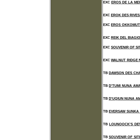
EXC
EROS DE LA ME
EXC
EROK DES RIVES
EXC
EROS OKKOMUT 
EXC
REIK DEL BIAGI
EXC
SOUVENIR OF SI
EXC
WALNUT RIDGE 
TB
DAWSON DES CH
TB
D'TUMI NUNA AM
TB
D'UQIUN NUNA A
TB
EVERSAW SUNKA 
TB
LOUNOOCK'S DE
TB
SOUVENIR OF SIT