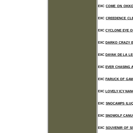
EXC
COME ON OKKO
EXC
CREEDENCE CLE
EXC
CYCLONE EYE O
EXC
DARKO CRAZY B
EXC
DAYAK DE LA L
EXC
EVER CHASING 
EXC
FARUCK OF GAWA
EXC
LOVELY ICY NA
EXC
SNOCAMPS ILUQ
EXC
SNOWOLF CANUC
EXC
SOUVENIR OF S